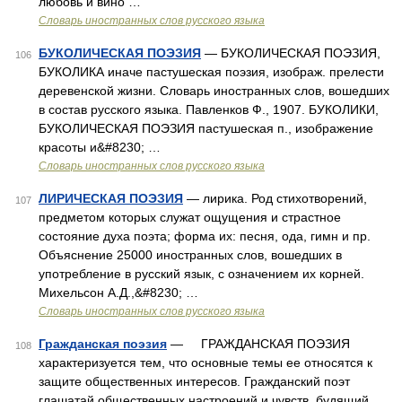
любовь и вино …
Словарь иностранных слов русского языка
БУКОЛИЧЕСКАЯ ПОЭЗИЯ
— БУКОЛИЧЕСКАЯ ПОЭЗИЯ,
106
БУКОЛИКА иначе пастушеская поэзия, изображ. прелести
деревенской жизни. Словарь иностранных слов, вошедших
в состав русского языка. Павленков Ф., 1907. БУКОЛИКИ,
БУКОЛИЧЕСКАЯ ПОЭЗИЯ пастушеская п., изображение
красоты и&#8230; …
Словарь иностранных слов русского языка
ЛИРИЧЕСКАЯ ПОЭЗИЯ
— лирика. Род стихотворений,
107
предметом которых служат ощущения и страстное
состояние духа поэта; форма их: песня, ода, гимн и пр.
Объяснение 25000 иностранных слов, вошедших в
употребление в русский язык, с означением их корней.
Михельсон А.Д.,&#8230; …
Словарь иностранных слов русского языка
Гражданская поэзия
— ГРАЖДАНСКАЯ ПОЭЗИЯ
108
характеризуется тем, что основные темы ее относятся к
защите общественных интересов. Гражданский поэт
глашатай общественных настроений и чувств, будящий