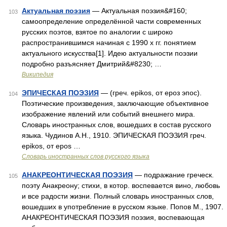
Актуальная поэзия
— Актуальная поэзия&#160;
103
самоопределение определённой части современных
русских поэтов, взятое по аналогии с широко
распространившимся начиная с 1990 х гг. понятием
актуального искусства[1]. Идею актуальности поэзии
подробно разъясняет Дмитрий&#8230; …
Википедия
ЭПИЧЕСКАЯ ПОЭЗИЯ
— (греч. epikos, от ероз эпос).
104
Поэтические произведения, заключающие объективное
изображение явлений или событий внешнего мира.
Словарь иностранных слов, вошедших в состав русского
языка. Чудинов А.Н., 1910. ЭПИЧЕСКАЯ ПОЭЗИЯ греч.
epikos, от epos …
Словарь иностранных слов русского языка
АНАКРЕОНТИЧЕСКАЯ ПОЭЗИЯ
— подражание греческ.
105
поэту Анакреону; стихи, в котор. воспевается вино, любовь
и все радости жизни. Полный словарь иностранных слов,
вошедших в употребление в русском языке. Попов М., 1907.
АНАКРЕОНТИЧЕСКАЯ ПОЭЗИЯ поэзия, воспевающая