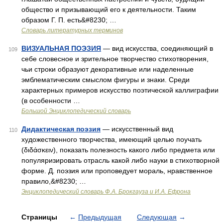
общество и призывающий его к деятельности. Таким
образом Г. П. есть&#8230; …
Словарь литературных терминов
ВИЗУАЛЬНАЯ ПОЭЗИЯ
— вид искусства, соединяющий в
109
себе словесное и зрительное творчество стихотворения,
чьи строки образуют декоративные или наделенные
эмблематическим смыслом фигуры и знаки. Среди
характерных примеров искусство поэтической каллиграфии
(в особенности …
Большой Энциклопедический словарь
Дидактическая поэзия
— искусственный вид
110
художественного творчества, имеющий целью поучать
(διδάσκειν), показать полезность какого либо предмета или
популяризировать отрасль какой либо науки в стихотворной
форме. Д. поэзия или проповедует мораль, нравственное
правило,&#8230; …
Энциклопедический словарь Ф.А. Брокгауза и И.А. Ефрона
Страницы
←
Предыдущая
Следующая
→