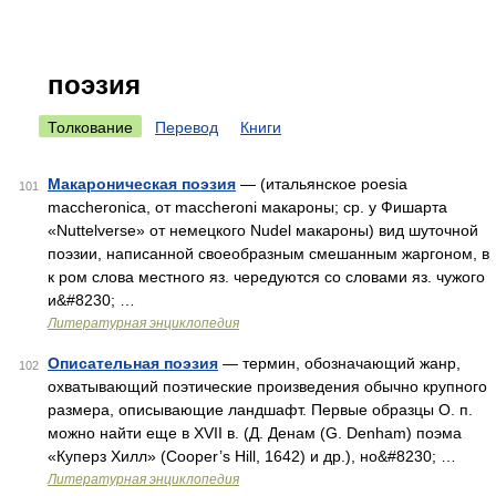
поэзия
Толкование
Перевод
Книги
Макароническая поэзия
— (итальянское poesia
101
maccheronica, от maccheroni макароны; ср. у Фишарта
«Nuttelverse» от немецкого Nudel макароны) вид шуточной
поэзии, написанной своеобразным смешанным жаргоном, в
к ром слова местного яз. чередуются со словами яз. чужого
и&#8230; …
Литературная энциклопедия
Описательная поэзия
— термин, обозначающий жанр,
102
охватывающий поэтические произведения обычно крупного
размера, описывающие ландшафт. Первые образцы О. п.
можно найти еще в XVII в. (Д. Денам (G. Denham) поэма
«Куперз Хилл» (Cooper’s Hill, 1642) и др.), но&#8230; …
Литературная энциклопедия